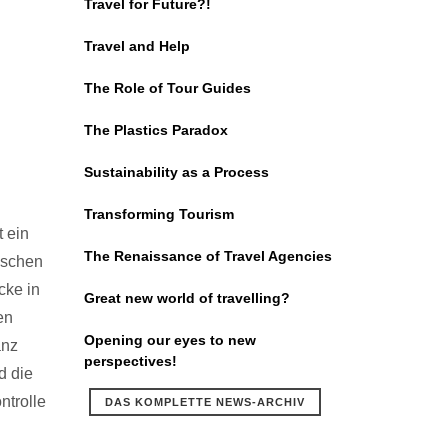
Travel for Future?!
Travel and Help
The Role of Tour Guides
The Plastics Paradox
Sustainability as a Process
Transforming Tourism
t ein
The Renaissance of Travel Agencies
ischen
cke in
Great new world of travelling?
en
Opening our eyes to new
anz
perspectives!
d die
ntrolle
DAS KOMPLETTE NEWS-ARCHIV