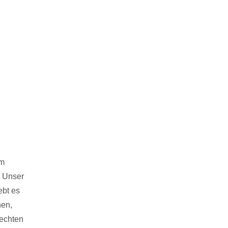
em
. Unser
ebt es
hen,
rechten