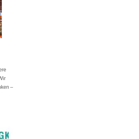
ere
Wir
nken –