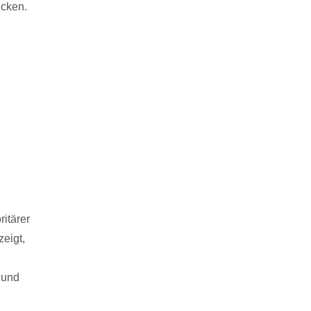
ücken.
itärer
zeigt,
n und