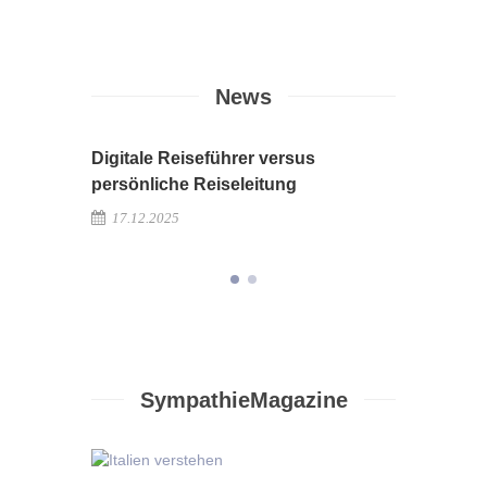
News
Digitale Reiseführer versus
Newslet
persönliche Reiseleitung
08.12.2
17.12.2025
SympathieMagazine