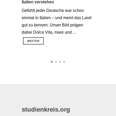
Italien verstehen
Südafri
Gefühlt jeder Deutsche war schon
Die »Reg
einmal in Italien – und meint das Land
hochindus
gut zu kennen. Unser Bild prägen
Verfassu
dabei Dolce Vita, mare und ...
Doch die 
WEITER
WEITE
studienkreis.org