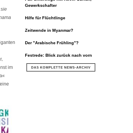
Gewerkschafter
 sie
anama
Hilfe für Flüchtlinge
Zeitwende in Myanmar?
iganten
Der "Arabische Frühling"?
Festrede: Blick zurück nach vorn
r,
nst im
DAS KOMPLETTE NEWS-ARCHIV
ia«
 eine