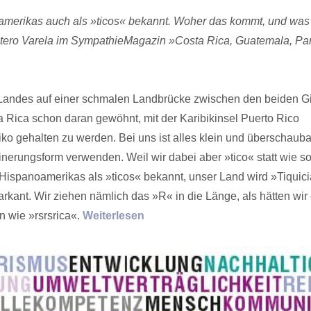
amerikas auch als »ticos« bekannt. Woher das kommt, und was
Montero Varela im SympathieMagazin »Costa Rica, Guatemala, P
n Landes auf einer schmalen Landbrücke zwischen den beiden G
 Rica schon daran gewöhnt, mit der Karibikinsel Puerto Rico
o gehalten zu wer­den. Bei uns ist alles klein und überschauba
inerungsform verwenden. Weil wir dabei aber »tico« statt wie so
 Hispanoamerikas als »ticos« bekannt, unser Land wird »Tiquic
rkant. Wir ziehen nämlich das »R« in die Länge, als hätten wir
n wie »rsrsrica«.
Weiterlesen