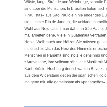
Wüste, lange Strände und Weinberge, schroffe 
sind aber die Menschen. In Brasilien liefern si
»Paulistas« aus São Paulo ein nie endendes Duell
steht immer Rio de Janeiro, die »cidade maravil
Wohl aus Neid lästert man daher in São Paulo, d
mal arbeiten gehe. Viele in Guatemala vertrauen 
Harze, Weihrauch und Hölzer. Sie müssen gut ge
muss schließlich das Herz des Himmels erreichen
Menschen in Panama sind stolz, eigensinnig und 
»Atravesao«, ihre volkstanzähnliche Musik mit A
Karibikküste, Hochburg der schwarzen Bevölkerung
aus dem Widerstand gegen die spanischen Koloni
Indigene mit, alle gemeinsam als »panameños«