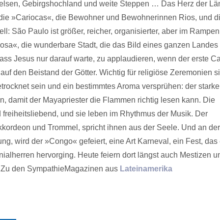
Felsen, Gebirgshochland und weite Steppen … Das Herz der Lä
ch die »Cariocas«, die Bewohner und Bewohnerinnen Rios, und d
: São Paulo ist größer, reicher, organisierter, aber im Rampenl
hosa«, die wunderbare Stadt, die das Bild eines ganzen Landes 
ass Jesus nur darauf warte, zu applaudieren, wenn der erste C
auf den Beistand der Götter. Wichtig für religiöse Zeremonien s
trocknet sein und ein bestimmtes Aroma versprühen: der starke
, damit der Mayapriester die Flammen richtig lesen kann. Die
freiheitsliebend, und sie leben im Rhythmus der Musik. Der
kkordeon und Trommel, spricht ihnen aus der Seele. Und an der
, wird der »Congo« gefeiert, eine Art Karneval, ein Fest, das 
alherren hervorging. Heute feiern dort längst auch Mestizen u
. Zu den SympathieMagazinen aus
Lateinamerika